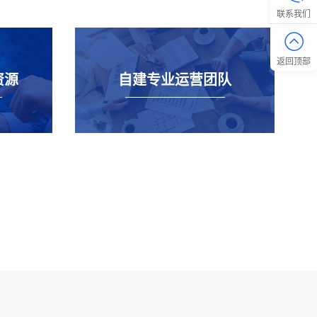
联系我们
返回顶部
资源
自建专业运营团队