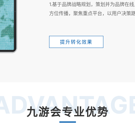
1.基于品牌战略规划，策划并为品牌在线
方位传播，聚焦重点平台，以用户决策
提升转化效果
ADVANTAG
九游会专业优势