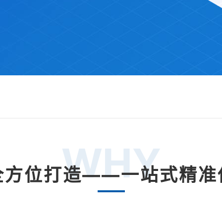
WHY
P全方位打造——一站式精准