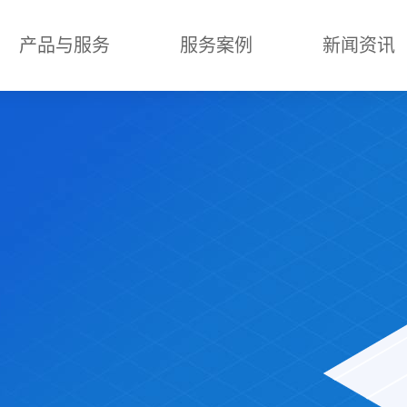
产品与服务
服务案例
新闻资讯