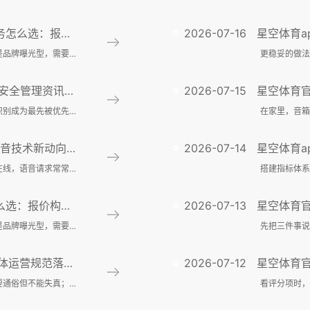
关键条款与交付验收标准
2026-07-16
星空体育app下载 
适合以项目化方式外包的场景通常有三类：一是品牌曝光型，需要稳定输出内容、统一视觉与话术、持续建立认知；二是获客转化型，侧重线索收集、私域承接、内容到转化
，高空作业预警与人员行为识别
2026-07-15
星空体育官网 202
从当前落地节奏看，高空作业预警与人员行为识别成为最先被优先立项的两类场景。原因很现实：两者都处于高频、高风险、可视化程度高的环节，且治理收益更容易被现场
，家居与车载交互体验正在重构
2026-07-14
星空体育app下载 
在家里，音箱、电视、门锁、空调和手机同时在线，语音请求常常跨设备转发；在车内，麦克风阵列、车机系统、手机投屏与云端服务并行运行，且噪声条件持续变化。过去
关键条款与交付验收标准
2026-07-13
星空体育官方网站 新
适合以项目化方式外包的场景通常有三类：一是品牌曝光型，需要稳定输出内容、统一视觉与话术、持续建立认知；二是获客转化型，侧重线索收集、私域承接、内容到转化
容合规审核与信息发布机制搭建
2026-07-12
星空体育官网 2
典型场景往往发生在三个交汇点：政策解读需要通俗但不能失真；公共服务信息要及时但不能越权承诺；热点事件回应要快但不能抢跑结论。合规压力来源也更立体：既包括