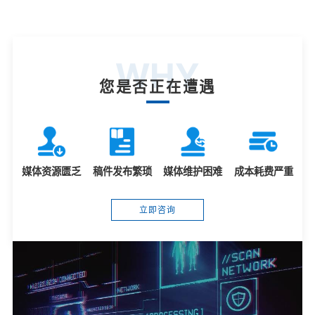
WHY
您是否正在遭遇
媒体资源匮乏
稿件发布繁琐
媒体维护困难
成本耗费严重
立即咨询