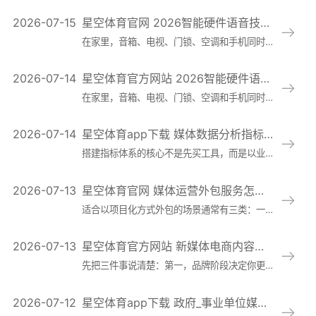
2026-07-15
星空体育官网 2026智能硬件语音技术新动向：从回声抑制到抗误唤醒，家居与车载交互体验正在重构
在家里，音箱、电视、门锁、空调和手机同时在线，语音请求常常跨设备转发；在车内，麦克风阵列、车机系统、手机投屏与云端服务并行运行，且噪声条件持续变化。过去
2026-07-14
星空体育官方网站 2026智能硬件语音技术新动向：从回声抑制到抗误唤醒，家居与车载交互体验正在重构
在家里，音箱、电视、门锁、空调和手机同时在线，语音请求常常跨设备转发；在车内，麦克风阵列、车机系统、手机投屏与云端服务并行运行，且噪声条件持续变化。过去
2026-07-14
星空体育app下载 媒体数据分析指标体系怎么搭：曝光、互动、转化与留存的口径统一与工具选择指南
搭建指标体系的核心不是先买工具，而是以业务目标为锚点把漏斗跑通：曝光→互动→转化→留存。建议先明确指标层级与责任边界：业务KPI（例如有效线索、订单、订
2026-07-13
星空体育官网 媒体运营外包服务怎么选：报价构成拆解、合同关键条款与交付验收标准
适合以项目化方式外包的场景通常有三类：一是品牌曝光型，需要稳定输出内容、统一视觉与话术、持续建立认知；二是获客转化型，侧重线索收集、私域承接、内容到转化
2026-07-13
星空体育官方网站 新媒体电商内容打法怎么选：达人合作、自播矩阵与店播的成本结构与转化效果对比
先把三件事说清楚：第一，品牌阶段决定你更需要“扩声量”还是“补转化”。新品期往往需要快速验证人群与卖点，成长期需要稳定供给与可复制的成交系统，成熟期更在
2026-07-12
星空体育app下载 政府_事业单位媒体运营规范落地指南：舆情应对流程、内容合规审核与信息发布机制搭建