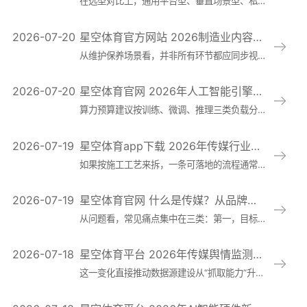
在选型对比上，通用平台型、垂直场景型、私有化或混合部署并不存在绝对优劣。通用平台型通常上手快、生态丰富，适合需要快速验证跨部门需求的企业，但在深度业务规
2026-07-20
星空体育官方网站 2026制造业内容数字化新动向：AI制作产品说明书视频正在重塑企业培训与渠道传播
从维护保养场景看，并非所有环节都应同步视频化，优先级应围绕“高频、易错、影响安全与停机风险”的任务来定。安装调试阶段适合先做流程型视频，明确工序顺序、工
2026-07-20
星空体育官网 2026年人工智能引擎项目年度预算怎么做？算力、数据、人力三项拆解与行业成本新趋
算力预算建议按训练、微调、推理三类负载分别核算，而不是打包成一个“GPU费用”。训练和微调看的是阶段性峰值，推理看的是长期稳定成本。实操中要同时做两套测
2026-07-19
星空体育app下载 2026年传媒行业趋势：自然语言处理在新闻生产中的应用，正从自动摘要迈向全流程审
如果按施工工艺来拆，一条可落地的流程通常是：选题与素材入池、自动摘要初稿、标题多版本生成、事实一致性与风险词审核、编辑复核与发布回写。第一步看似简单，实
2026-07-19
星空体育官网 什么是传媒？从品牌传播到内容增长的核心逻辑与常见应用场景
从问题看，常见痛点集中在三类：第一，目标口径混乱，把阅读量当业绩，把“发声”当“转化”，导致内容无法服务经营；第二，内容生产碎片化，选题靠灵感、风格靠个
2026-07-18
星空体育平台 2026年传媒舆情监测新动向：智能算法驱动的数据源建设与分级预警机制
这一变化直接推动数据源建设从“抓取能力”升级为“施工工艺”。过去单一平台采集可以覆盖主要讨论场，如今更可行的路径是工程化链路：多源采集、清洗去重、语义标