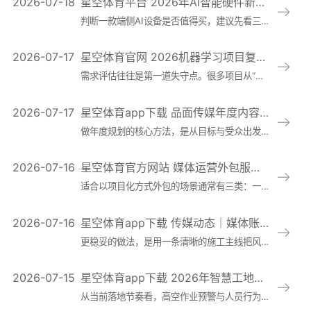
2026-07-18
星空体育平台 2026年AI智能硬件新品资讯：芯片升级加速端侧模型落地，教育、安防与零售应用前
判断一款端侧AI设备是否值得买，建议先看三个技术维度。第一是模型大小与时延的匹配关系：模型并非越大越好，关键看目标任务对实时性的要求。教育互动、门店导购
2026-07-17
星空体育官网 2026机器学习项目复盘观察：为何需求评估、数据治理与跨部门协作仍是失败高发点
需求评估往往是第一道失守点。很多项目从“我们也要上AI”出发，而不是从可被验证的业务问题出发，结果就是问题定义不清、目标指标错位、验收标准模糊。典型表现
2026-07-17
星空体育app下载 品面传媒年度内容规划怎么做：企业日常内容与节点营销排期表（附模板与示例）
做年度规划的核心方法，是从目标与受众出发反推内容结构，而不是从“今年有什么节日”开始堆日历。建议先明确三件事：第一，年度业务目标对应的内容目标（例如线索
2026-07-16
星空体育官方网站 媒体运营外包服务怎么选：报价构成拆解、合同关键条款与交付验收标准
适合以项目化方式外包的场景通常有三类：一是品牌曝光型，需要稳定输出内容、统一视觉与话术、持续建立认知；二是获客转化型，侧重线索收集、私域承接、内容到转化
2026-07-16
星空体育app下载 传媒动态｜媒体账号安全与风控实操：账号矩阵权限管理、素材版权核验与申诉流程全解
更稳妥的做法，是用一条清晰的施工主线把风险压到可控范围：权限最小化，让每个人只拿完成任务所需的最少权限；流程可追溯，关键操作有记录、有审批、有责任人；版
2026-07-15
星空体育app下载 2026年智慧工地安全管理资讯：AI算法场景应用提速，高空作业预警与人员行为识别
从当前落地节奏看，高空作业预警与人员行为识别成为最先被优先立项的两类场景。原因很现实：两者都处于高频、高风险、可视化程度高的环节，且治理收益更容易被现场